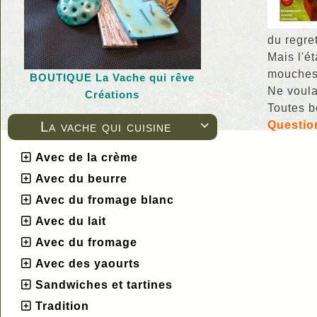
du regre
Mais l'é
mouches
BOUTIQUE L
a Vache qui rêve
Ne voula
Créations
Toutes b
La vache qui cuisine
Question

Avec de la crème
Avec du beurre
Avec du fromage blanc
Avec du lait
Avec du fromage
Avec des yaourts
Sandwiches et tartines
Tradition