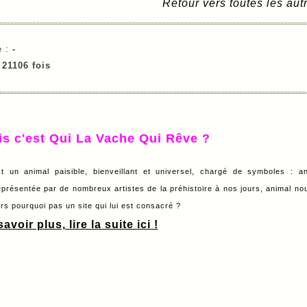
Retour vers toutes les au
e :
-
e
21106 fois
is c'est Qui La Vache Qui Rêve ?
t un animal paisible, bienveillant et universel, chargé de symboles : a
eprésentée par de nombreux artistes de la préhistoire à nos jours, animal nour
lors pourquoi pas un site qui lui est consacré ?
avoir plus, lire la suite ici !