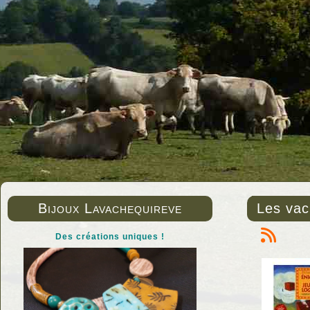
Bijoux Lavachequireve
Les vac
Des créations uniques !