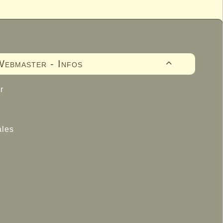
ebmaster - Infos

r
ales