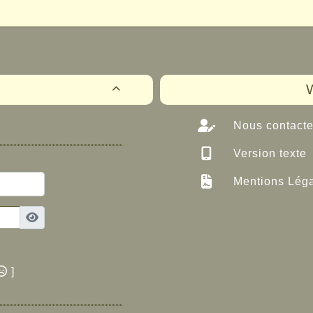
W

Nous contacte
Version texte
Mentions Lég
]