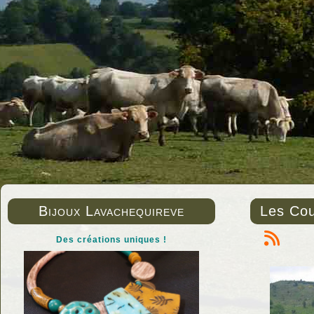
Bijoux Lavachequireve
Les Cou
Des créations uniques !