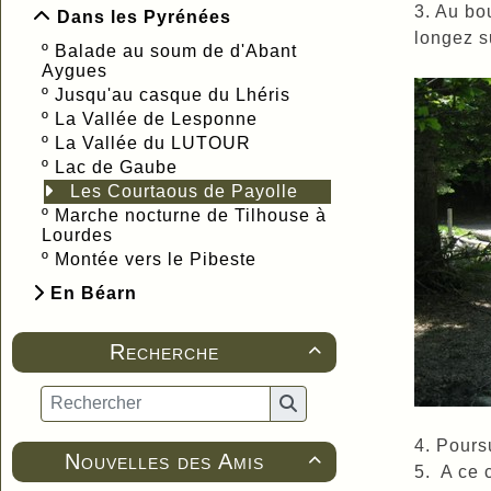
3. Au bo
Dans les Pyrénées
longez s
º
Balade au soum de d'Abant
Aygues
º
Jusqu'au casque du Lhéris
º
La Vallée de Lesponne
º
La Vallée du LUTOUR
º
Lac de Gaube
Les Courtaous de Payolle
º
Marche nocturne de Tilhouse à
Lourdes
º
Montée vers le Pibeste
En Béarn
Recherche

4. Pours
Nouvelles des Amis

5. A ce 