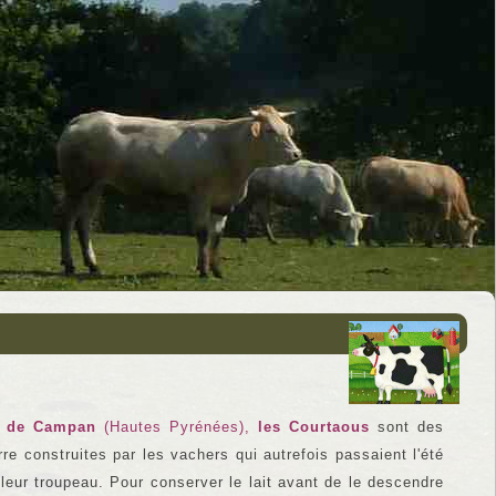
ée de Campan
(Hautes Pyrénées),
les Courtaous
sont des
re construites par les vachers qui autrefois passaient l'été
leur troupeau. Pour conserver le lait avant de le descendre