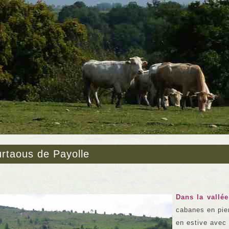
rtaous de Payolle
Dans la vall
cabanes en pier
en estive avec 