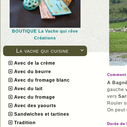
BOUTIQUE L
a Vache qui rêve
Créations
La vache qui cuisine

Avec de la crème
Avec du beurre
Comment 
Avec du fromage blanc
A Bagnè
Avec du lait
gauche v
vers
Sar
Avec du fromage
Rouler su
Avec des yaourts
On peut 
Sandwiches et tartines
Tradition
Durée de 