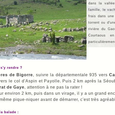
dans la vallée
famille, le vac
frais dans une
torrent ou d'un
rivière du Ga
Courtaous en
particulièremen
s'y rendre ?
res de Bigorre
, suivre la départementale 935 vers
C
ers le col d'Aspin et Payolle. Puis 2 km après la Séoub
rat de Gaye
, attention à ne pas la rater !
r environ 2 km, puis dans un virage, il y a un grand encl
même pique-niquer avant de démarrer, c'est très agréab
la balade :