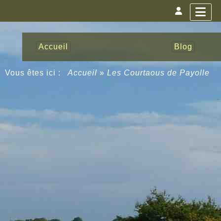
Accueil
Blog
Vous êtes ici :
Accueil
»
Les Courtaous de Payolle