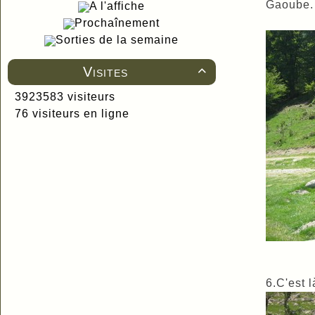
Gaoube.
A l'affiche
Prochaînement
Sorties de la semaine
Visites

3923583 visiteurs
76 visiteurs en ligne
6.C'est l