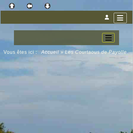
Vous êtes ici :
Accueil
»
Les Courtaous de Payolle