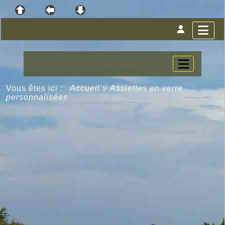
Vous êtes ici :
Accueil
»
Assiettes en verre
personnalisées