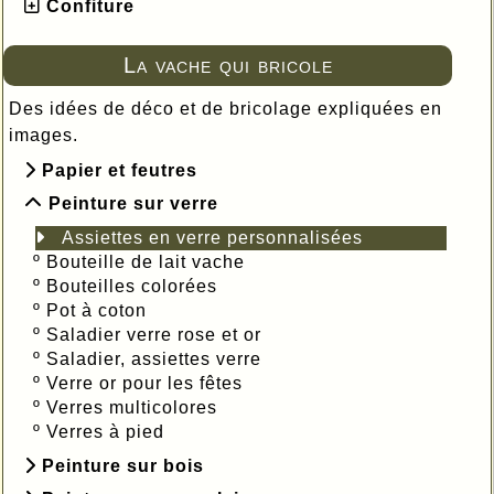
Confiture
La vache qui bricole
Des idées de déco et de bricolage expliquées en
images.
Papier et feutres
Peinture sur verre
Assiettes en verre personnalisées
º
Bouteille de lait vache
º
Bouteilles colorées
º
Pot à coton
º
Saladier verre rose et or
º
Saladier, assiettes verre
º
Verre or pour les fêtes
º
Verres multicolores
º
Verres à pied
Peinture sur bois