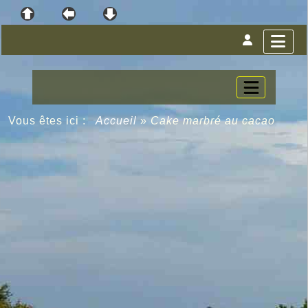
Vous êtes ici :
Accueil
»
Cake marbré au cacao