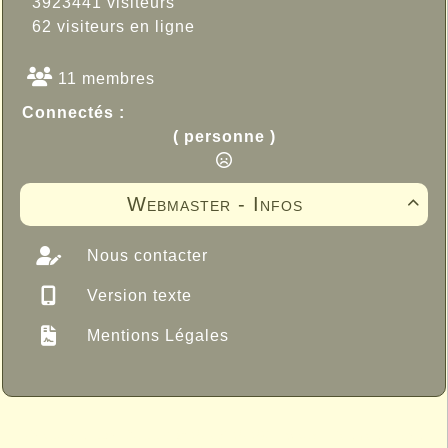
3923441 visiteurs
62 visiteurs en ligne
11 membres
Connectés :
( personne )
Webmaster - Infos

Nous contacter
Version texte
Mentions Légales
Propulsé par GuppY
© 2005-2026
Sous Licence Libre