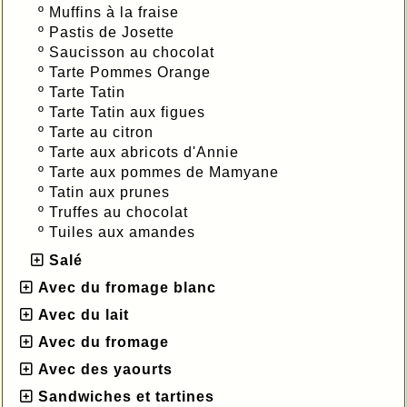
º
Muffins à la fraise
º
Pastis de Josette
º
Saucisson au chocolat
º
Tarte Pommes Orange
º
Tarte Tatin
º
Tarte Tatin aux figues
º
Tarte au citron
º
Tarte aux abricots d'Annie
º
Tarte aux pommes de Mamyane
º
Tatin aux prunes
º
Truffes au chocolat
º
Tuiles aux amandes
Salé
Avec du fromage blanc
Avec du lait
Avec du fromage
Avec des yaourts
Sandwiches et tartines