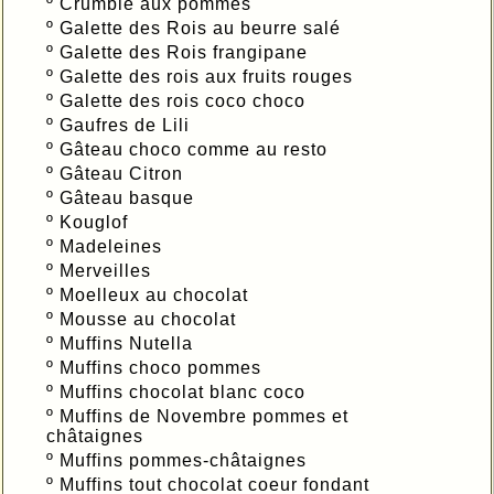
º
Crumble aux pommes
º
Galette des Rois au beurre salé
º
Galette des Rois frangipane
º
Galette des rois aux fruits rouges
º
Galette des rois coco choco
º
Gaufres de Lili
º
Gâteau choco comme au resto
º
Gâteau Citron
º
Gâteau basque
º
Kouglof
º
Madeleines
º
Merveilles
º
Moelleux au chocolat
º
Mousse au chocolat
º
Muffins Nutella
º
Muffins choco pommes
º
Muffins chocolat blanc coco
º
Muffins de Novembre pommes et
châtaignes
º
Muffins pommes-châtaignes
º
Muffins tout chocolat coeur fondant