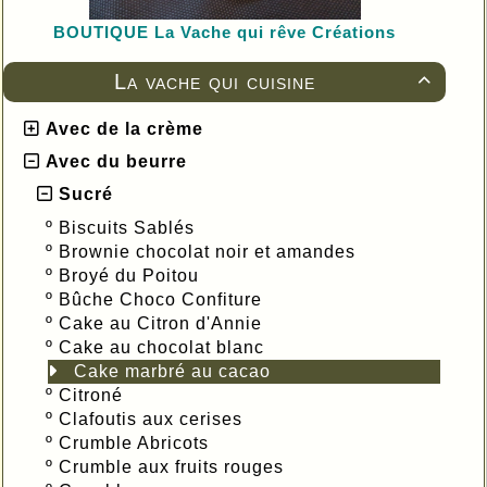
BOUTIQUE L
a Vache qui rêve Créations
La vache qui cuisine

Avec de la crème
Avec du beurre
Sucré
º
Biscuits Sablés
º
Brownie chocolat noir et amandes
º
Broyé du Poitou
º
Bûche Choco Confiture
º
Cake au Citron d'Annie
º
Cake au chocolat blanc
Cake marbré au cacao
º
Citroné
º
Clafoutis aux cerises
º
Crumble Abricots
º
Crumble aux fruits rouges