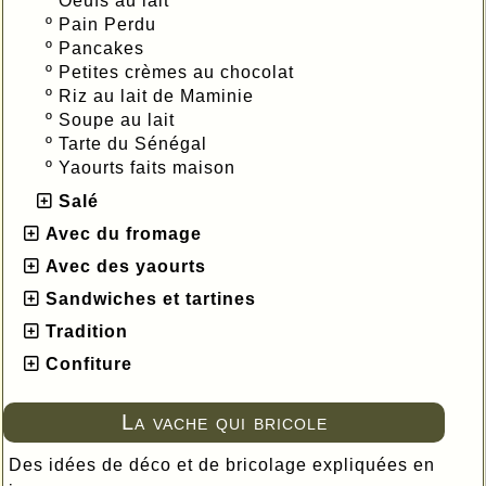
º
Oeufs au lait
º
Pain Perdu
º
Pancakes
º
Petites crèmes au chocolat
º
Riz au lait de Maminie
º
Soupe au lait
º
Tarte du Sénégal
º
Yaourts faits maison
Salé
Avec du fromage
Avec des yaourts
Sandwiches et tartines
Tradition
Confiture
La vache qui bricole
Des idées de déco et de bricolage expliquées en