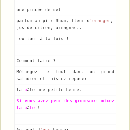
une pincée de sel
parfum au pif: Rhum, fleur d
'oranger
, 
jus de citron, armagnac...
 ou tout à la fois !
Comment faire ?
Mélangez le tout dans un grand 
saladier et laissez reposer 
la 
p
âte une petite heure.
Si
vous
avez
peur
des
grumeaux
: 
mixez
la
p
â
te
 !
Au bout d
'une
 heure: