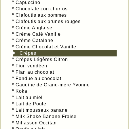
º
Capuccino
º
Chocolate con churros
º
Clafoutis aux pommes
º
Clafoutis aux prunes rouges
º
Crème Anglaise
º
Crème Café Vanille
º
Crème Catalane
º
Crème Chocolat et Vanille
Crèpes
º
Crèpes Légères Citron
º
Fion vendéen
º
Flan au chocolat
º
Fondue au chocolat
º
Gaudine de Grand-mère Yvonne
º
Koka
º
Lait au miel
º
Lait de Poule
º
Lait mousseux banane
º
Milk Shake Banane Fraise
º
Millasson Occitan