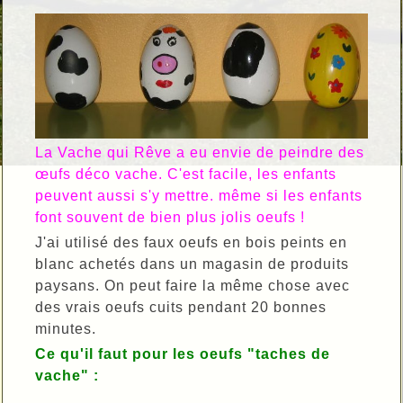
La Vache qui Rêve a eu envie de peindre des
œufs déco vache. C'est facile, les enfants
peuvent aussi s'y mettre. même si les enfants
font souvent de bien plus jolis oeufs !
J'ai utilisé des faux oeufs en bois peints en
blanc achetés dans un magasin de produits
paysans. On peut faire la même chose avec
des vrais oeufs cuits pendant 20 bonnes
minutes.
Ce qu'il faut pour les oeufs "taches de
vache" :