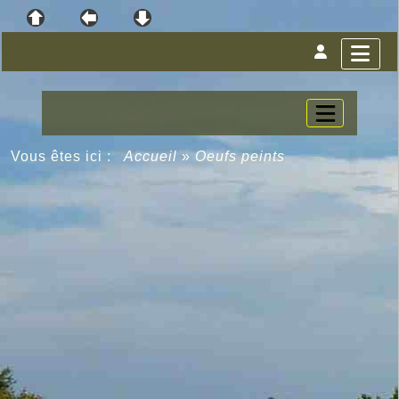
Vous êtes ici :
Accueil
»
Oeufs peints