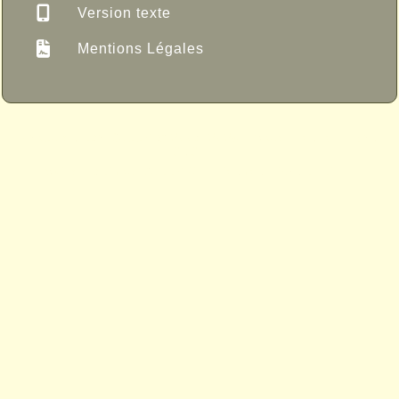
Version texte
Mentions Légales
Propulsé par GuppY
© 2005-2026
Sous Licence Libre
CeCILL
Skins Papinou GuppY 6
Licence Libre CeCILL