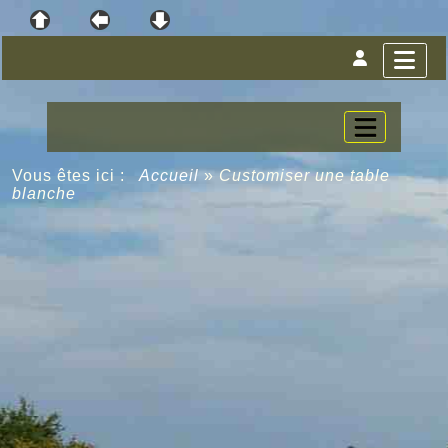
Vous êtes ici :
Accueil
»
Customiser une table
blanche