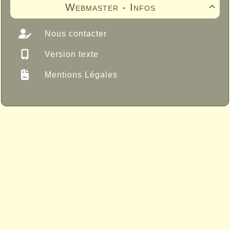
Webmaster - Infos

Nous contacter
Version texte
Mentions Légales
Propulsé par GuppY
© 2005-2026
Sous Licence Libre
CeCILL
Skins Papinou GuppY 6
Licence Libre CeCILL