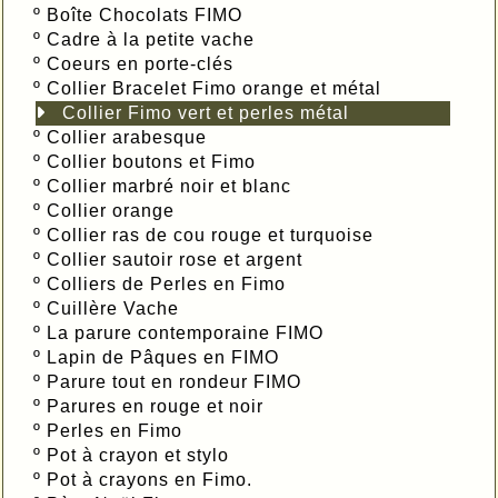
º
Boîte Chocolats FIMO
º
Cadre à la petite vache
º
Coeurs en porte-clés
º
Collier Bracelet Fimo orange et métal
Collier Fimo vert et perles métal
º
Collier arabesque
º
Collier boutons et Fimo
º
Collier marbré noir et blanc
º
Collier orange
º
Collier ras de cou rouge et turquoise
º
Collier sautoir rose et argent
º
Colliers de Perles en Fimo
º
Cuillère Vache
º
La parure contemporaine FIMO
º
Lapin de Pâques en FIMO
º
Parure tout en rondeur FIMO
º
Parures en rouge et noir
º
Perles en Fimo
º
Pot à crayon et stylo
º
Pot à crayons en Fimo.