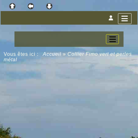
Vous êtes ici :
Accueil
»
Collier Fimo vert et perles
métal