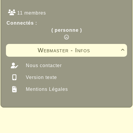
11 membres
Connectés :
( personne )
Webmaster - Infos

Nous contacter
Version texte
Mentions Légales
Propulsé par GuppY
© 2005-2026
Sous Licence Libre
CeCILL
Skins Papinou GuppY 6
Licence Libre CeCILL