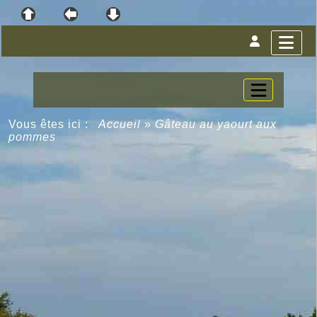
Vous êtes ici :
Accueil
»
Gâteau au yaourt aux
pommes