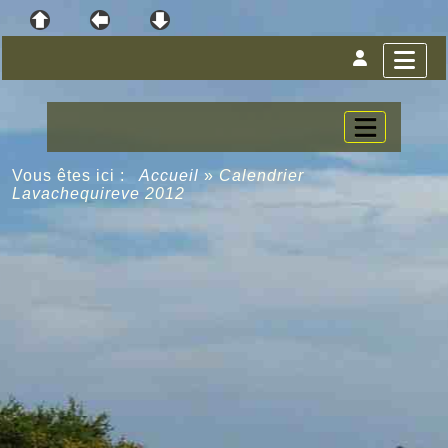
Vous êtes ici :
Accueil
»
Calendrier
Lavachequireve 2012