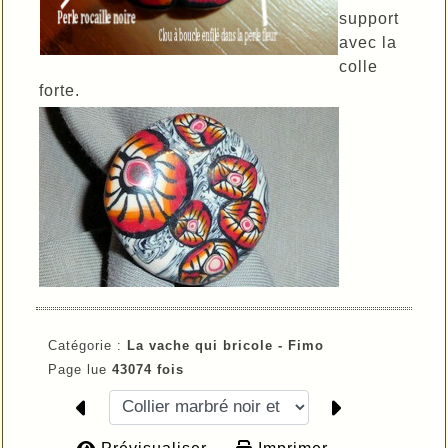
support
avec la
colle
forte.
Catégorie :
La vache qui bricole - Fimo
Page lue
43074 fois