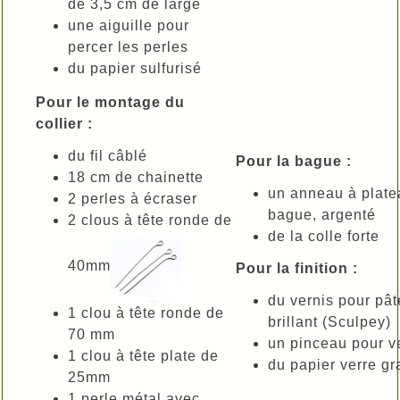
de 3,5 cm de large
une aiguille pour
percer les perles
du papier sulfurisé
Pour le montage du
collier :
du fil câblé
Pour la bague :
18 cm de chainette
un anneau à plate
2 perles à écraser
bague, argenté
2 clous à tête ronde de
de la colle forte
40mm
Pour la finition :
du vernis pour pâ
1 clou à tête ronde de
brillant (Sculpey)
70 mm
un pinceau pour v
1 clou à tête plate de
du papier verre gra
25mm
1 perle métal avec