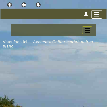
Vous êtes ici :
Accueil
»
Collier marbré noir et
blanc