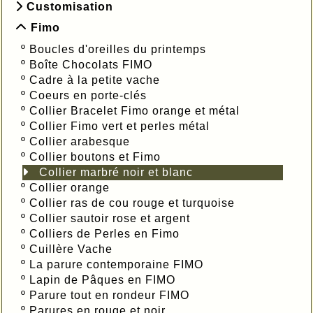
Customisation
Fimo
º
Boucles d'oreilles du printemps
º
Boîte Chocolats FIMO
º
Cadre à la petite vache
º
Coeurs en porte-clés
º
Collier Bracelet Fimo orange et métal
º
Collier Fimo vert et perles métal
º
Collier arabesque
º
Collier boutons et Fimo
Collier marbré noir et blanc
º
Collier orange
º
Collier ras de cou rouge et turquoise
º
Collier sautoir rose et argent
º
Colliers de Perles en Fimo
º
Cuillère Vache
º
La parure contemporaine FIMO
º
Lapin de Pâques en FIMO
º
Parure tout en rondeur FIMO
º
Parures en rouge et noir