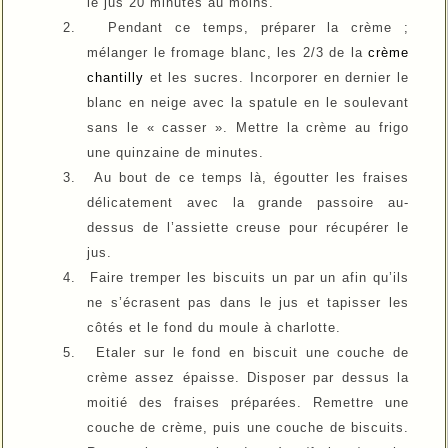
le jus 20 minutes au moins.
2.
Pendant ce temps, préparer la crème ;
mélanger le fromage blanc, les 2/3 de la
crème
chantilly
et les sucres. Incorporer en dernier le
blanc en neige avec la spatule en le soulevant
sans le « casser ». Mettre la crème au frigo
une quinzaine de minutes.
3.
Au bout de ce temps là, égoutter les fraises
délicatement avec la grande passoire au-
dessus de l’assiette creuse pour récupérer le
jus.
4.
Faire tremper les biscuits un par un afin qu’ils
ne s’écrasent pas dans le jus et tapisser les
côtés et le fond du moule à charlotte.
5.
Etaler sur le fond en biscuit une couche de
crème assez épaisse. Disposer par dessus la
moitié des fraises préparées. Remettre une
couche de crème, puis une couche de biscuits.