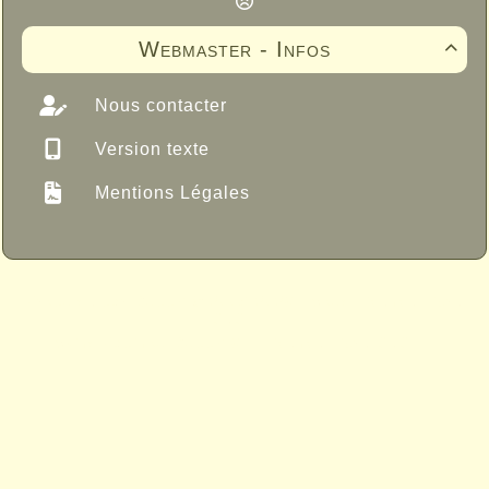
Webmaster - Infos

Nous contacter
Version texte
Mentions Légales
Propulsé par GuppY
© 2005-2026
Sous Licence Libre
CeCILL
Skins Papinou GuppY 6
Licence Libre CeCILL