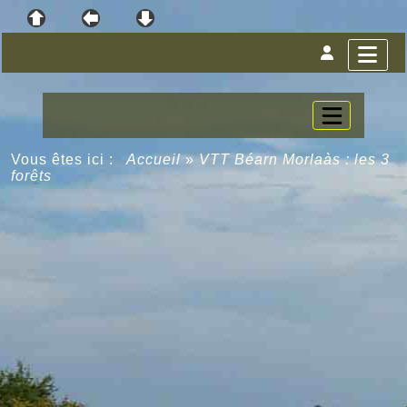
Vous êtes ici :
Accueil
»
VTT Béarn Morlaàs : les 3
forêts