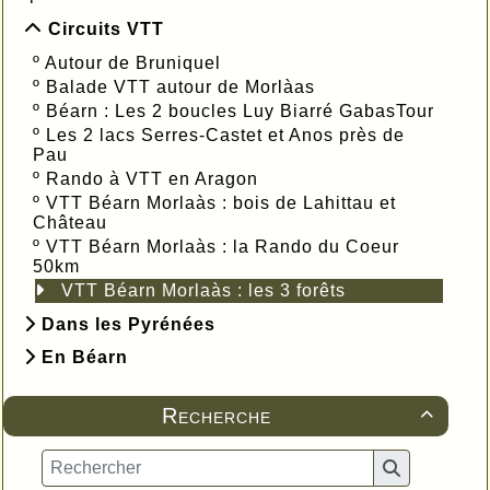
Circuits VTT
º
Autour de Bruniquel
º
Balade VTT autour de Morlàas
º
Béarn : Les 2 boucles Luy Biarré GabasTour
º
Les 2 lacs Serres-Castet et Anos près de
Pau
º
Rando à VTT en Aragon
º
VTT Béarn Morlaàs : bois de Lahittau et
Château
º
VTT Béarn Morlaàs : la Rando du Coeur
50km
VTT Béarn Morlaàs : les 3 forêts
Dans les Pyrénées
En Béarn
Recherche
