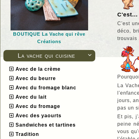
C'est...
C'est un
déco, br
BOUTIQUE L
a Vache qui rêve
trouvais
Créations
La vache qui cuisine

Avec de la crème
Pourquoi
Avec du beurre
La Vache
Avec du fromage blanc
l'enfanc
Avec du lait
jours, an
Avec du fromage
pas un si
Avec des yaourts
Et pis, 
peine né
Sandwiches et tartines
vous qu'
Tradition
l'étable