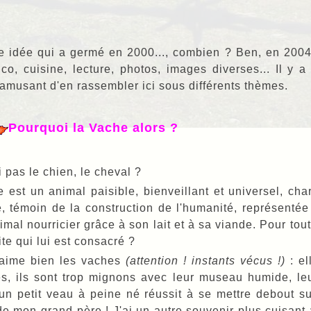
e idée qui a germé en 2000..., combien ? Ben, en 2004. 
ico, cuisine, lecture, photos, images diverses... Il y
 amusant d'en rassembler ici sous différents thèmes.
Pourquoi la Vache alors ?
 pas le chien, le cheval ?
 est un animal paisible, bienveillant et universel, c
e, témoin de la construction de l'humanité, représentée
imal nourricier grâce à son lait et à sa viande. Pour tout
te qui lui est consacré ?
j'aime bien les vaches
(attention ! instants vécus !)
: el
s, ils sont trop mignons avec leur museau humide, leur
un petit veau à peine né réussit à se mettre debout su
 de mon grand-père ! J'ai un autre souvenir plus cuisant