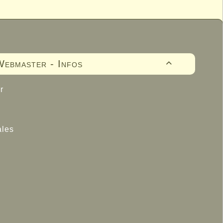
ebmaster - Infos

r
ales