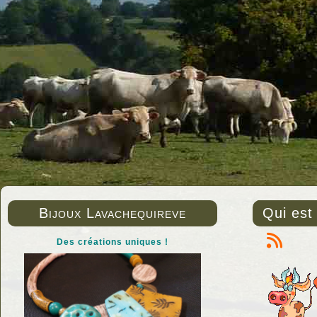
Bijoux Lavachequireve
Qui est
Des créations uniques !