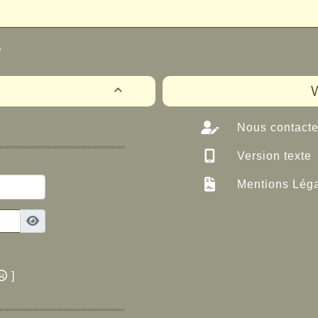
?
W

Nous contacte
Version texte
Mentions Lég
]