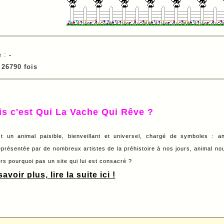
e :
-
e
26790 fois
is c'est Qui La Vache Qui Rêve ?
t un animal paisible, bienveillant et universel, chargé de symboles : a
eprésentée par de nombreux artistes de la préhistoire à nos jours, animal nour
lors pourquoi pas un site qui lui est consacré ?
avoir plus, lire la suite ici !