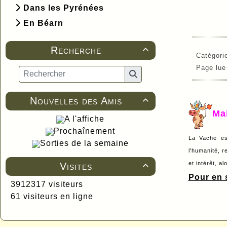
Dans les Pyrénées
En Béarn
Recherche

Catégori
Page lu
Nouvelles des Amis

Ma
A l'affiche
Prochaînement
La Vache es
Sorties de la semaine
l'humanité, r
et intérêt, a
Visites

Pour en s
3912317 visiteurs
61 visiteurs en ligne