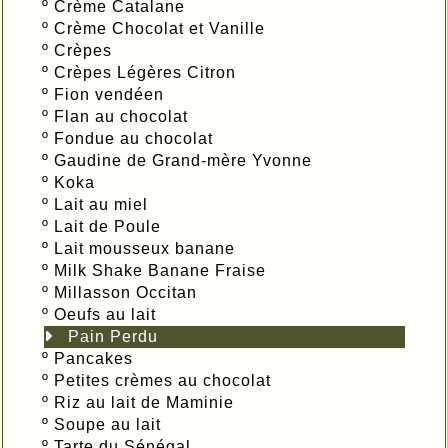
º
Crème Catalane
º
Crème Chocolat et Vanille
º
Crèpes
º
Crèpes Légères Citron
º
Fion vendéen
º
Flan au chocolat
º
Fondue au chocolat
º
Gaudine de Grand-mère Yvonne
º
Koka
º
Lait au miel
º
Lait de Poule
º
Lait mousseux banane
º
Milk Shake Banane Fraise
º
Millasson Occitan
º
Oeufs au lait
Pain Perdu
º
Pancakes
º
Petites crèmes au chocolat
º
Riz au lait de Maminie
º
Soupe au lait
º
Tarte du Sénégal