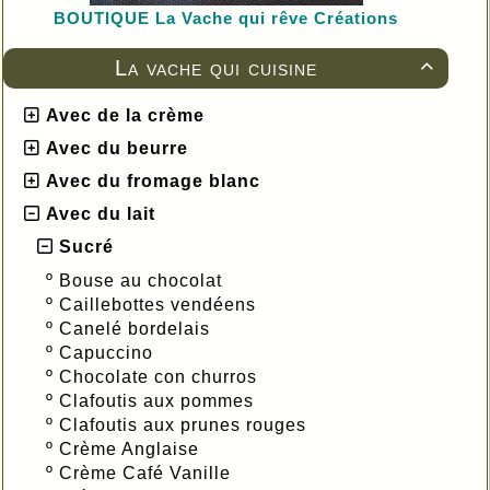
BOUTIQUE L
a Vache qui rêve Créations
La vache qui cuisine

Avec de la crème
Avec du beurre
Avec du fromage blanc
Avec du lait
Sucré
º
Bouse au chocolat
º
Caillebottes vendéens
º
Canelé bordelais
º
Capuccino
º
Chocolate con churros
º
Clafoutis aux pommes
º
Clafoutis aux prunes rouges
º
Crème Anglaise
º
Crème Café Vanille