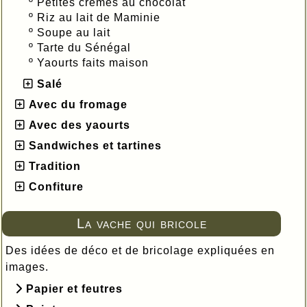
º
Petites crèmes au chocolat
º
Riz au lait de Maminie
º
Soupe au lait
º
Tarte du Sénégal
º
Yaourts faits maison
Salé
Avec du fromage
Avec des yaourts
Sandwiches et tartines
Tradition
Confiture
La vache qui bricole
Des idées de déco et de bricolage expliquées en
images.
Papier et feutres