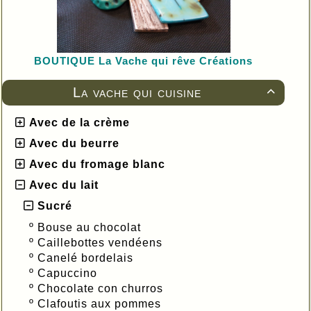
BOUTIQUE L
a Vache qui rêve Créations
La vache qui cuisine

Avec de la crème
Avec du beurre
Avec du fromage blanc
Avec du lait
Sucré
º
Bouse au chocolat
º
Caillebottes vendéens
º
Canelé bordelais
º
Capuccino
º
Chocolate con churros
º
Clafoutis aux pommes