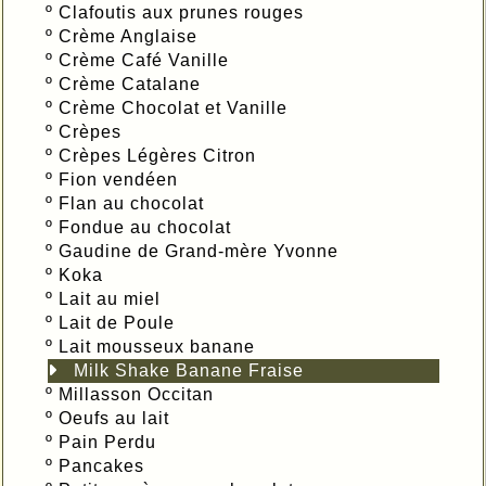
º
Clafoutis aux prunes rouges
º
Crème Anglaise
º
Crème Café Vanille
º
Crème Catalane
º
Crème Chocolat et Vanille
º
Crèpes
º
Crèpes Légères Citron
º
Fion vendéen
º
Flan au chocolat
º
Fondue au chocolat
º
Gaudine de Grand-mère Yvonne
º
Koka
º
Lait au miel
º
Lait de Poule
º
Lait mousseux banane
Milk Shake Banane Fraise
º
Millasson Occitan
º
Oeufs au lait
º
Pain Perdu
º
Pancakes