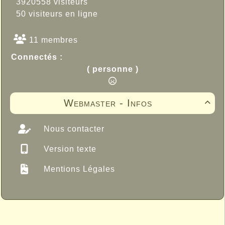
3920558 visiteurs
50 visiteurs en ligne
11 membres
Connectés :
( personne )
Webmaster - Infos

Nous contacter
Version texte
Mentions Légales
Propulsé par GuppY
© 2005-2026
Sous Licence Libre