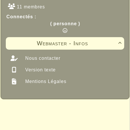
11 membres
Connectés :
( personne )
Webmaster - Infos

Nous contacter
Version texte
Mentions Légales
Propulsé par GuppY
© 2005-2026
Sous Licence Libre
CeCILL
Skins Papinou GuppY 6
Licence Libre CeCILL