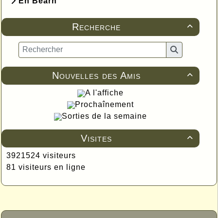
En Béarn
Recherche

Nouvelles des Amis

A l'affiche
Prochaînement
Sorties de la semaine
Visites

3921524 visiteurs
81 visiteurs en ligne