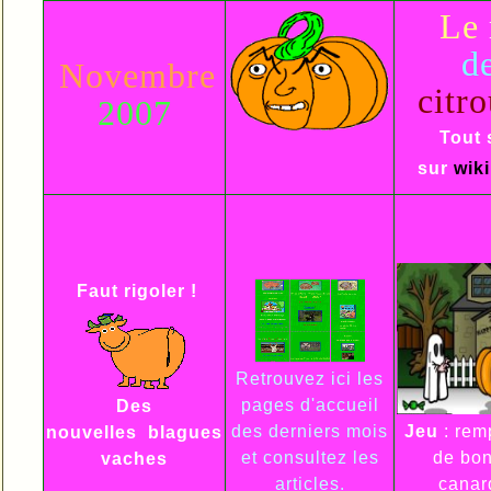
Le
d
Novembre
citro
2007
Tout 
sur
wik
Faut rigoler !
Retrouvez ici les
pages d'accueil
Des
des derniers mois
Jeu
: remp
nouvelles
blagues
et consultez les
de bo
vaches
articles.
canar