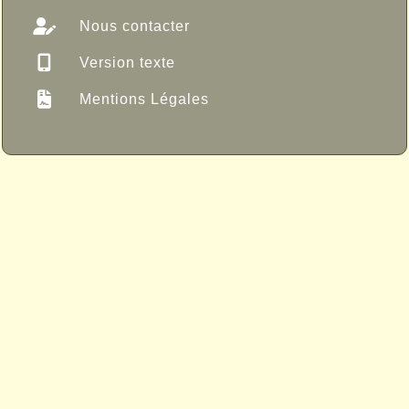
Nous contacter
Version texte
Mentions Légales
Propulsé par GuppY
© 2005-2026
Sous Licence Libre
CeCILL
Skins Papinou GuppY 6
Licence Libre CeCILL