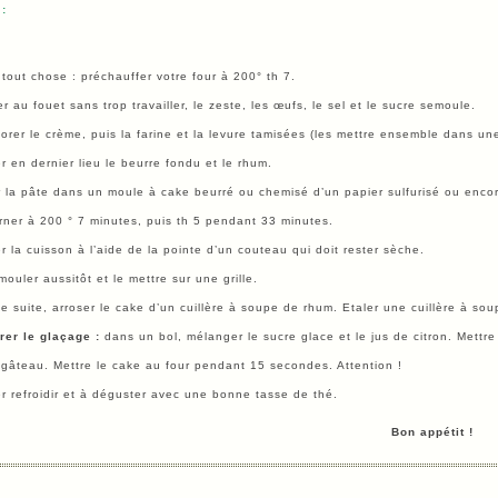
:
tout chose : préchauffer votre four à 200° th 7.
r au fouet sans trop travailler, le zeste, les œufs, le sel et le sucre semoule.
orer le crème, puis la farine et la levure tamisées (les mettre ensemble dans un
r en dernier lieu le beurre fondu et le rhum.
r la pâte dans un moule à cake beurré ou chemisé d’un papier sulfurisé ou enco
rner à 200 ° 7 minutes, puis th 5 pendant 33 minutes.
er la cuisson à l’aide de la pointe d’un couteau qui doit rester sèche.
ouler aussitôt et le mettre sur une grille.
e suite, arroser le cake d’un cuillère à soupe de rhum. Etaler une cuillère à sou
rer le glaçage :
dans un bol, mélanger le sucre glace et le jus de citron. Mettre
 gâteau. Mettre le cake au four pendant 15 secondes. Attention !
r refroidir et à déguster avec une bonne tasse de thé.
Bon appétit !