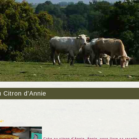
 Citron d'Annie
é!
Cake au citron d’Annie. Annie, vous livre sa recette