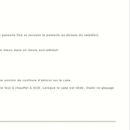
e passoire fine et secouer la passoire au-dessus du saladier).
re mieux dans un moule anti-adhésif.
pe environ de confiture d’abricot sur le cake.
 le four à chauffer à th10. Lorsque le cake est tiède, étaler ce glaçage