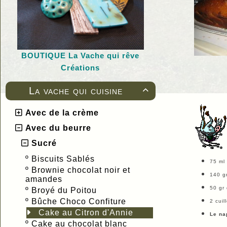
BOUTIQUE L
a Vache qui rêve
Créations
La vache qui cuisine

Avec de la crème
Avec du beurre
Sucré
º
Biscuits Sablés
75 ml 
º
Brownie chocolat noir et
140 gr
amandes
50 gr
º
Broyé du Poitou
º
Bûche Choco Confiture
2 cuil
Cake au Citron d'Annie
Le na
º
Cake au chocolat blanc