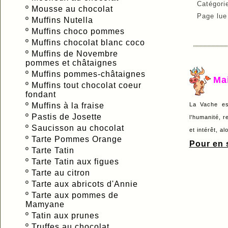
Catégori
º
Mousse au chocolat
Page lu
º
Muffins Nutella
º
Muffins choco pommes
º
Muffins chocolat blanc coco
º
Muffins de Novembre
pommes et châtaignes
º
Muffins pommes-châtaignes
Ma
º
Muffins tout chocolat coeur
fondant
º
Muffins à la fraise
La Vache es
º
Pastis de Josette
l'humanité, r
º
Saucisson au chocolat
et intérêt, a
º
Tarte Pommes Orange
Pour en s
º
Tarte Tatin
º
Tarte Tatin aux figues
º
Tarte au citron
º
Tarte aux abricots d'Annie
º
Tarte aux pommes de
Mamyane
º
Tatin aux prunes
º
Truffes au chocolat