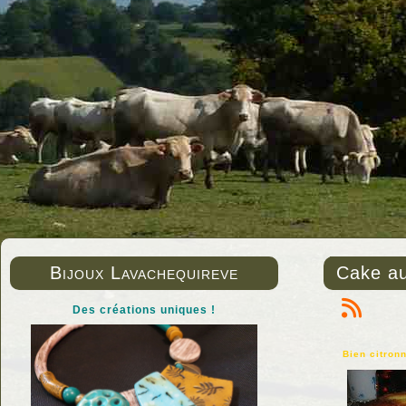
Bijoux Lavachequireve
Cake au
Des créations uniques !
Bien citronn