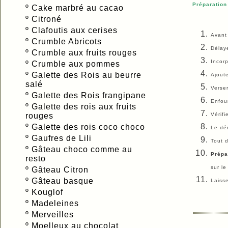
Préparation 
º
Cake marbré au cacao
º
Citroné
º
Clafoutis aux cerises
Avant 
º
Crumble Abricots
Délaye
º
Crumble aux fruits rouges
Incorp
º
Crumble aux pommes
º
Galette des Rois au beurre
Ajoute
salé
Verse
º
Galette des Rois frangipane
Enfou
º
Galette des rois aux fruits
rouges
Vérifi
º
Galette des rois coco choco
Le dém
º
Gaufres de Lili
Tout d
º
Gâteau choco comme au
Prépa
resto
sur le
º
Gâteau Citron
º
Gâteau basque
Laisse
º
Kouglof
º
Madeleines
º
Merveilles
º
Moelleux au chocolat