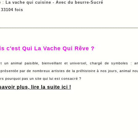
e :
La vache qui cuisine -
Avec du beurre-
Sucré
e
33104 fois
is c'est Qui La Vache Qui Rêve ?
t un animal paisible, bienveillant et universel, chargé de symboles : a
eprésentée par de nombreux artistes de la préhistoire à nos jours, animal nour
lors pourquoi pas un site qui lui est consacré ?
avoir plus, lire la suite ici !