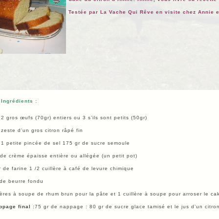
Testée par La Vache Qui Rêve en visite chez Annie e
Ingrédients :
2 gros œufs (70gr) entiers ou 3 s’ils sont petits (50gr)
zeste d’un gros citron râpé fin
1 petite pincée de sel 175 gr de sucre semoule
de crème épaisse entière ou allégée (un petit pot)
 de farine 1 /2 cuillère à café de levure chimique
 de beurre fondu
lères à soupe de rhum brun pour la pâte et 1 cuillère à soupe pour arroser le cak
ppage final :
75 gr de nappage : 80 gr de sucre glace tamisé et le jus d’un citron 