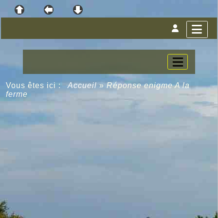
Vous êtes ici :
Accueil
»
Réponse enigme A la
ferme