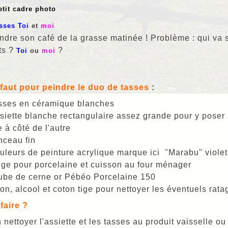
etit cadre photo
sses Toi
et
moi
ndre son café de la grasse matinée ! Problème : qui va s
ts ?
?
Toi
ou
moi
 faut pour peindre le duo de tasses
:
asses en céramique blanches
siette blanche rectangulaire assez grande pour y poser 
e à côté de l'autre
nceau fin
uleurs de peinture acrylique marque ici "Marabu" violet,
ge pour porcelaine et cuisson au four ménager
ube de cerne or Pébéo Porcelaine 150
fon, alcool et coton tige pour nettoyer les éventuels rat
faire ?
 nettoyer l'assiette et les tasses au produit vaisselle ou 