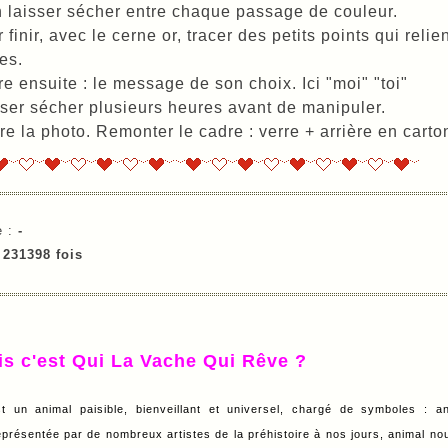
 laisser sécher entre chaque passage de couleur.
 finir, avec le cerne or, tracer des petits points qui re
es.
re ensuite : le message de son choix. Ici "moi" "toi"
ser sécher plusieurs heures avant de manipuler.
re la photo. Remonter le cadre : verre + arrière en carto
e :
-
e
231398 fois
is c'est Qui La Vache Qui Rêve ?
t un animal paisible, bienveillant et universel, chargé de symboles : a
eprésentée par de nombreux artistes de la préhistoire à nos jours, animal nour