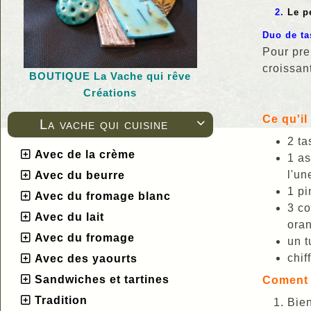
Le p
Duo de ta
Pour pre
croissan
BOUTIQUE L
a Vache qui rêve
Créations
Ce qu'il
La vache qui cuisine

2 t
Avec de la crème
1 as
l'un
Avec du beurre
1 pi
Avec du fromage blanc
3 co
Avec du lait
oran
Avec du fromage
un t
chif
Avec des yaourts
Sandwiches et tartines
Coment 
Tradition
Bien