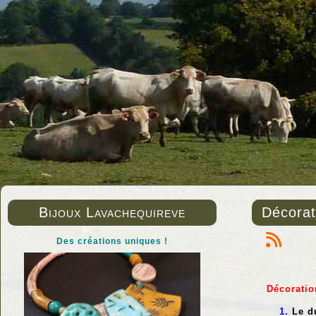
Bijoux Lavachequireve
Décorat
Des créations uniques !
Décoratio
Le d