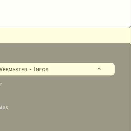
ebmaster - Infos

r
ales