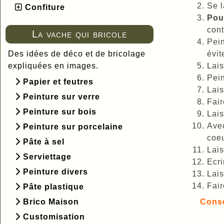
Se l
Confiture
Pour
cont
La vache qui bricole
Pein
Des idées de déco et de bricolage
évit
expliquées en images.
Lais
Pei
Papier et feutres
Lais
Peinture sur verre
Fair
Peinture sur bois
Lais
Avec
Peinture sur porcelaine
coeu
Pâte à sel
Lais
Serviettage
Ecri
Peinture divers
Lais
Fair
Pâte plastique
Brico Maison
Conse
Customisation