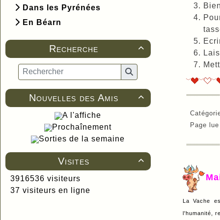
Bien
Dans les Pyrénées
Pour
En Béarn
tass
Ecri
Recherche

Lais
Mett
Nouvelles des Amis

Catégori
A l'affiche
Page lu
Prochaînement
Sorties de la semaine
Visites

Ma
3916536 visiteurs
37 visiteurs en ligne
La Vache es
l'humanité, r