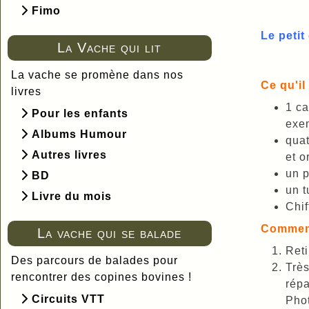
Fimo
Le petit
La Vache qui lit
La vache se promène dans nos
Ce qu'il 
livres
1 ca
Pour les enfants
exe
Albums Humour
quat
Autres livres
et o
un p
BD
un t
Livre du mois
Chif
Comment
La vache qui se balade
Reti
Des parcours de balades pour
Très
rencontrer des copines bovines !
répa
Circuits VTT
Phot