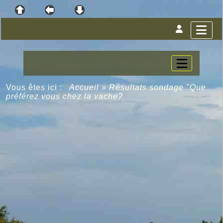
Vous êtes ici :
Accueil
»
Résultats sondage "Que
préférez vous chez la vache?