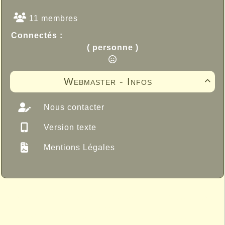
11 membres
Connectés :
( personne )
Webmaster - Infos

Nous contacter
Version texte
Mentions Légales
Propulsé par GuppY
© 2005-2026
Sous Licence Libre
CeCILL
Skins Papinou GuppY 6
Licence Libre CeCILL