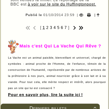
BBC est
à voir sur le site du Huffingtonpost.
Publié le
01/10/2014 23:59
|
|
[
1
2
3
4
5
6
7
]
Mais c'est Qui La Vache Qui Rêve ?
La Vache est un animal paisible, bienveillant et universel, chargé de
symboles : animal proche de l'Homme, de l'enfance, témoin de la
construction de l'humanité, représentée par de nombreux artistes de
la préhistoire à nos jours, animal nourricier grâce à son lait et à sa
viande. Pour tout cela, elle mérite respect et intérêt, alors pourquoi
pas un site qui lui est consacré ?
Pour en savoir plus, lire la suite ici !
Derniers billets
