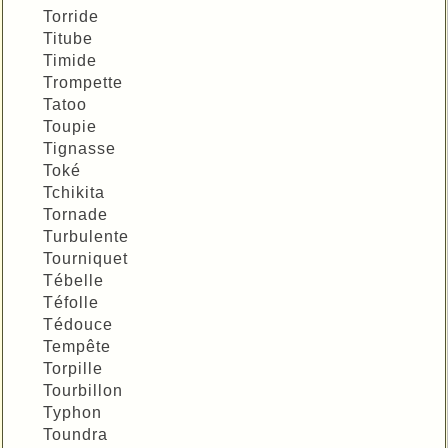
Torride
Titube
Timide
Trompette
Tatoo
Toupie
Tignasse
Toké
Tchikita
Tornade
Turbulente
Tourniquet
Tébelle
Téfolle
Tédouce
Tempête
Torpille
Tourbillon
Typhon
Toundra