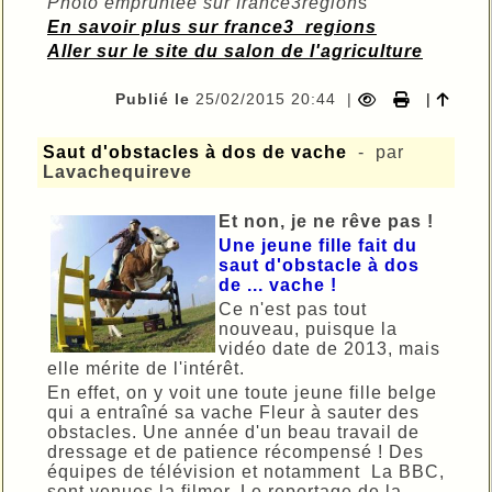
Photo empruntée sur france3région
s
En savoir plus sur france3_regions
Aller sur le site du salon de l'agriculture
Publié le
25/02/2015 20:44
|
|
Saut d'obstacles à dos de vache
- par
Lavachequireve
Et non, je ne rêve pas !
Une jeune fille fait du
saut d'obstacle à dos
de ... vache !
Ce n'est pas tout
nouveau, puisque la
vidéo date de 2013, mais
elle mérite de l'intérêt.
En effet, on y voit une toute jeune fille belge
qui a entraîné sa vache Fleur à sauter des
obstacles. Une année d'un beau travail de
dressage et de patience récompensé ! Des
équipes de télévision et notamment La BBC,
sont venues la filmer. Le reportage de la