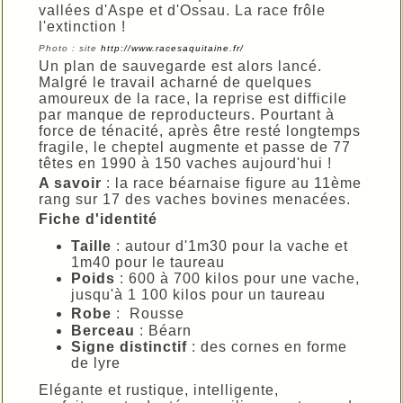
vallées d'Aspe et d'Ossau. La race frôle
l'extinction !
Photo : site
http://www.racesaquitaine.fr/
Un plan de sauvegarde est alors lancé.
Malgré le travail acharné de quelques
amoureux de la race, la reprise est difficile
par manque de reproducteurs. Pourtant à
force de ténacité, après être resté longtemps
fragile, le cheptel augmente et passe de 77
têtes en 1990 à 150 vaches aujourd'hui !
A savoir
: la race béarnaise figure au 11ème
rang sur 17 des vaches bovines menacées.
Fiche d'identité
Taille
: autour d'1m30 pour la vache et
1m40 pour le taureau
Poids
: 600 à 700 kilos pour une vache,
jusqu'à 1 100 kilos pour un taureau
Robe
: Rousse
Berceau
: Béarn
Signe distinctif
: des cornes en forme
de lyre
Elégante et rustique, intelligente,