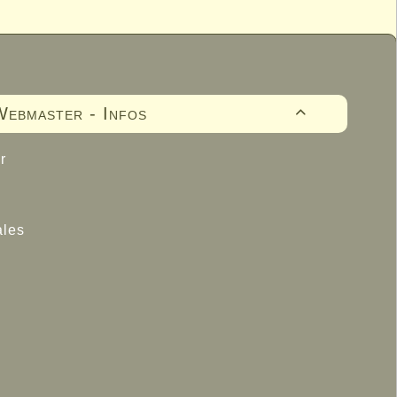
ebmaster - Infos

r
ales