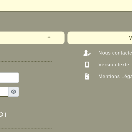
W

Nous contacte
Version texte
Mentions Lég
]