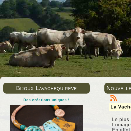
Bijoux Lavachequireve
Nouvell
Des créations uniques !
La Vach
Le plus 
fromage
En effet