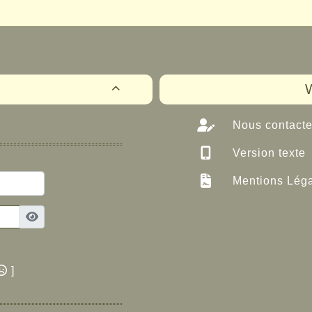
W

Nous contacte
Version texte
Mentions Lég
]