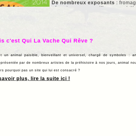
De nombreux exposants
: fromag
céramiques –sonnailles- espadrilles
Le concours de fromage :
Sans oublier le traditionnel conco
et note les fromages portés par le
de Paris. Organisé par un collectif
Venez nombreux déguster
is c'est Qui La Vache Qui Rêve ?
les bons fromages et produits du 
Consultez le programme sur le sit
t un animal paisible, bienveillant et universel, chargé de symboles : a
eprésentée par de nombreux artistes de la préhistoire à nos jours, animal nour
lors pourquoi pas un site qui lui est consacré ?
avoir plus, lire la suite ici !