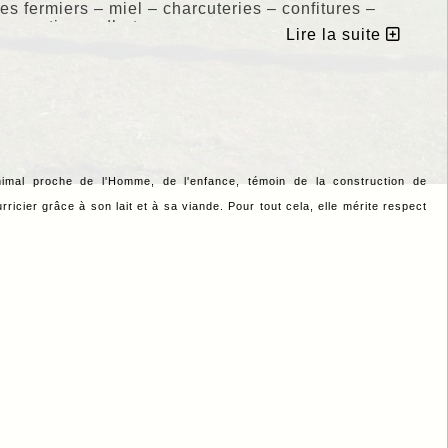
es fermiers – miel – charcuteries – confitures –
 – artisans d’art ...
Lire la suite
urs de fromage, le matin à 10h00 : un jury goûte
s producteurs...en prévision du concours agricole
 d'organisations professionnelles fermières.
terroir !
e :
http://fetedufromage-aspe.com/
nimal proche de l'Homme, de l'enfance, témoin de la construction de
ricier grâce à son lait et à sa viande. Pour tout cela, elle mérite respect