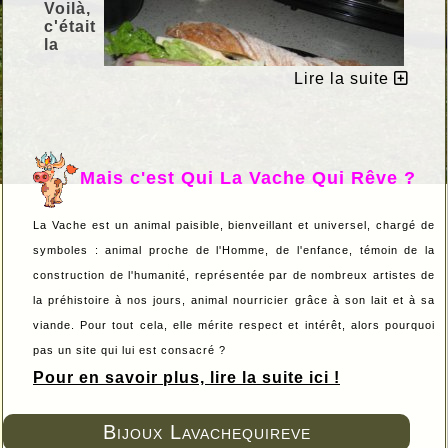
Voilà,
c'était
la
Lire la suite
Mais c'est Qui La Vache Qui Rêve ?
La Vache est un animal paisible, bienveillant et universel, chargé de
rentrée avec toutes les bonnes
résolutions qui vont avec !
symboles : animal proche de l'Homme, de l'enfance, témoin de la
Pour commencer, si comme Lavachequireve,
construction de l'humanité, représentée par de nombreux artistes de
vous déjeunez la plupart du temps au
la préhistoire à nos jours, animal nourricier grâce à son lait et à sa
boulot, adoptez de bons sandwiches
équilibrés et variés ! Et faits maison !
viande. Pour tout cela, elle mérite respect et intérêt, alors pourquoi
pas un site qui lui est consacré ?
à la parisienne
au saumon
Pour en savoir plus, lire la suite ici !
au poulet
au thon
à la basquaise...
Bijoux Lavachequireve