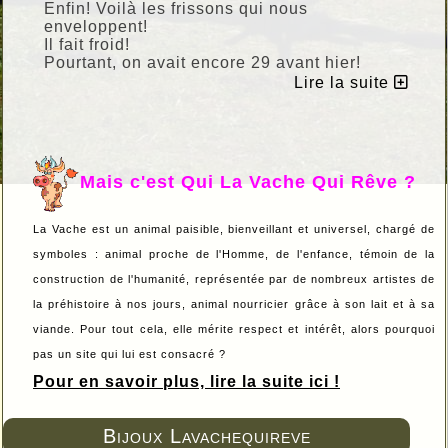
Enfin! Voilà les frissons qui nous
enveloppent!
Il fait froid!
Pourtant, on avait encore 29 avant hier!
Mais c'est Novembre qui surgit dans une
Lire la suite
nuée de pluie fine.
BRRrrrr...!
Bon début de mois!
Mais c'est Qui La Vache Qui Rêve ?
La Vache est un animal paisible, bienveillant et universel, chargé de
symboles : animal proche de l'Homme, de l'enfance, témoin de la
construction de l'humanité, représentée par de nombreux artistes de
la préhistoire à nos jours, animal nourricier grâce à son lait et à sa
viande. Pour tout cela, elle mérite respect et intérêt, alors pourquoi
pas un site qui lui est consacré ?
Pour en savoir plus, lire la suite ici !
Bijoux Lavachequireve