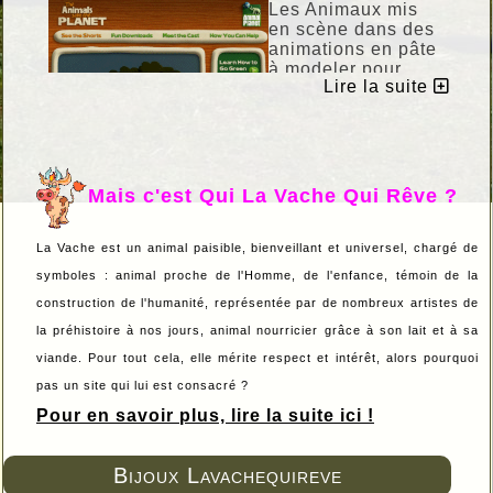
Les Animaux mis
en scène dans des
animations en pâte
à modeler pour
Lire la suite
défendre et
préserver la
Planète !
J'adore, c'est en
anglais mais très
explicite, et c'est
Mais c'est Qui La Vache Qui Rêve ?
VACHEMENT
mignon !
La Vache est un animal paisible, bienveillant et universel, chargé de
symboles : animal proche de l'Homme, de l'enfance, témoin de la
construction de l'humanité, représentée par de nombreux artistes de
Pour en savoir plus : clic
ICI
!
la préhistoire à nos jours, animal nourricier grâce à son lait et à sa
viande. Pour tout cela, elle mérite respect et intérêt, alors pourquoi
pas un site qui lui est consacré ?
Pour en savoir plus, lire la suite ici !
Bijoux Lavachequireve