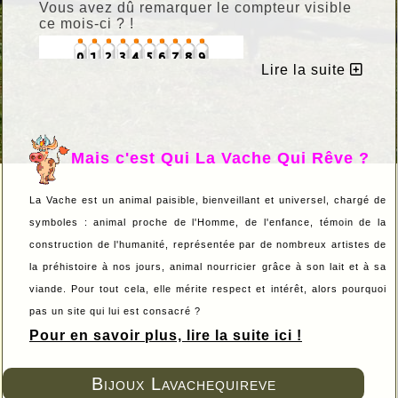
Vous avez dû remarquer le compteur visible
ce mois-ci ? !
Lire la suite
ICI
Il est en libre téléchargement
, alors si
il vous plaît pour votre site sous Guppy,
allez-y !
C'est fait maison et c'est donné !
Mais c'est Qui La Vache Qui Rêve ?
La Vache est un animal paisible, bienveillant et universel, chargé de
symboles : animal proche de l'Homme, de l'enfance, témoin de la
construction de l'humanité, représentée par de nombreux artistes de
la préhistoire à nos jours, animal nourricier grâce à son lait et à sa
viande. Pour tout cela, elle mérite respect et intérêt, alors pourquoi
pas un site qui lui est consacré ?
Pour en savoir plus, lire la suite ici !
Bijoux Lavachequireve