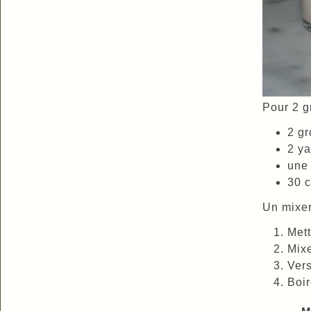
Pour 2 g
2 g
2 ya
une 
30 c
Un mixe
Mett
Mixe
Vers
Boir