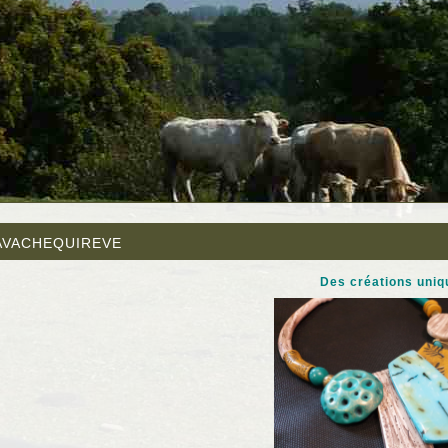
avachequireve
Des créations uniq